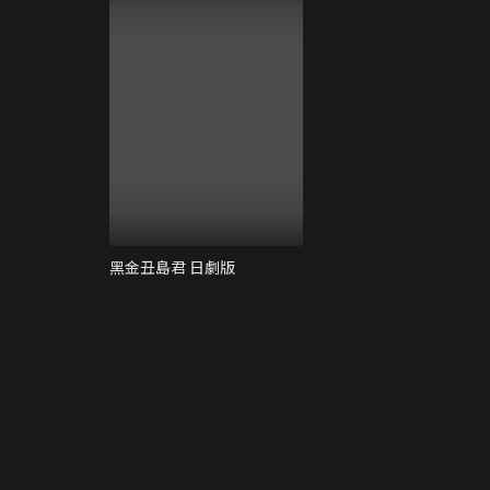
黑金丑島君 日劇版