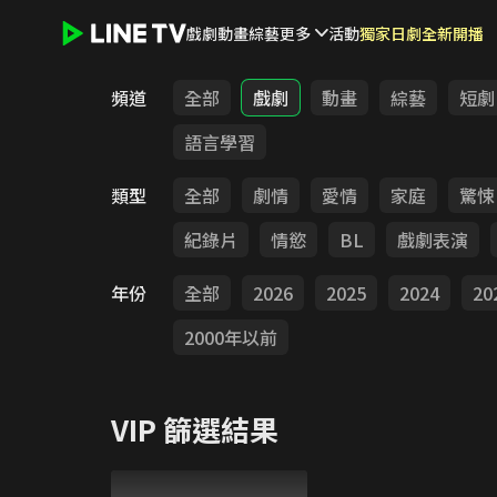
戲劇
動畫
綜藝
更多
活動
獨家日劇全新開播
LINE TV - VIP
頻道
全部
戲劇
動畫
綜藝
短劇
語言學習
類型
全部
劇情
愛情
家庭
驚悚
紀錄片
情慾
BL
戲劇表演
年份
全部
2026
2025
2024
20
2000年以前
VIP
篩選結果