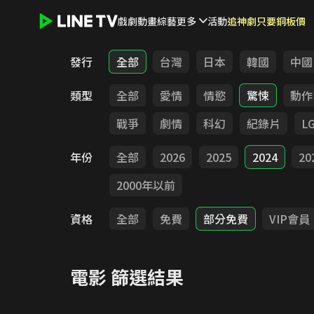
戲劇
動畫
綜藝
更多
活動
追神劇只要銅板價
LINE TV - 電影
發行
全部
台灣
日本
韓國
中國
類型
全部
愛情
情慾
驚悚
動作
戰爭
劇情
科幻
紀錄片
L
年份
全部
2026
2025
2024
20
2000年以前
資格
全部
免費
部分免費
VIP會員
電影
篩選結果