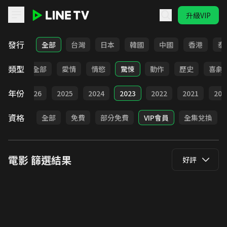
升級VIP
LINE TV - 電影
發行
全部
台灣
日本
韓國
中國
香港
泰
類型
全部
愛情
情慾
驚悚
動作
歷史
喜劇
年份
全部
2026
2025
2024
2023
2022
2021
202
資格
全部
免費
部分免費
VIP會員
全集兌換
電影
篩選結果
好評