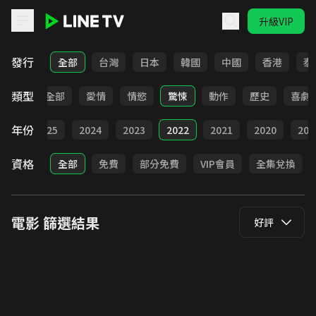
升級VIP
LINE TV - 電影
發行
全部
台灣
日本
韓國
中國
香港
泰
類型
全部
愛情
情慾
驚悚
動作
歷史
喜劇
年份
026
2025
2024
2023
2022
2021
2020
201
資格
全部
免費
部分免費
VIP會員
全集兌換
電影
篩選結果
好評