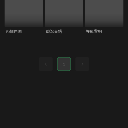
恐龍再現
戰況交錯
猩紅黎明
1