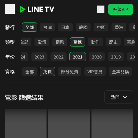
升級VIP
LINE TV - 電影
發行
全部
台灣
日本
韓國
中國
香港
泰
類型
全部
愛情
情慾
驚悚
動作
歷史
喜劇
年份
025
2024
2023
2022
2021
2020
2019
201
資格
全部
免費
部分免費
VIP會員
全集兌換
電影
篩選結果
熱門