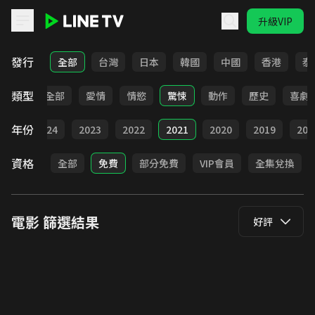
升級VIP
LINE TV - 電影
發行
全部
台灣
日本
韓國
中國
香港
泰
類型
全部
愛情
情慾
驚悚
動作
歷史
喜劇
年份
025
2024
2023
2022
2021
2020
2019
201
資格
全部
免費
部分免費
VIP會員
全集兌換
電影
篩選結果
好評