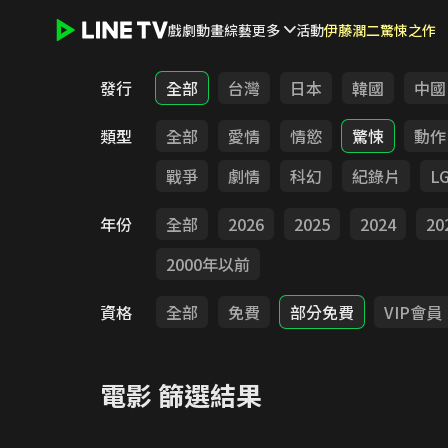
戲劇
動畫
綜藝
更多
活動
伊藤潤二驚悚之作
LINE TV - 電影
發行
全部
台灣
日本
韓國
中國
類型
全部
愛情
情慾
驚悚
動作
戰爭
劇情
科幻
紀錄片
L
年份
全部
2026
2025
2024
20
2000年以前
資格
全部
免費
部分免費
VIP會員
電影
篩選結果