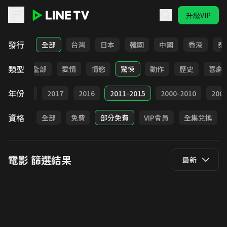
升級VIP
LINE TV - 電影
發行
全部
台灣
日本
韓國
中國
香港
泰
類型
全部
愛情
情慾
驚悚
動作
歷史
喜劇
年份
9
2018
2017
2016
2011-2015
2000-2010
20
資格
全部
免費
部分免費
VIP會員
全集兌換
電影
篩選結果
最新