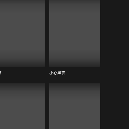
店
小心黑夜