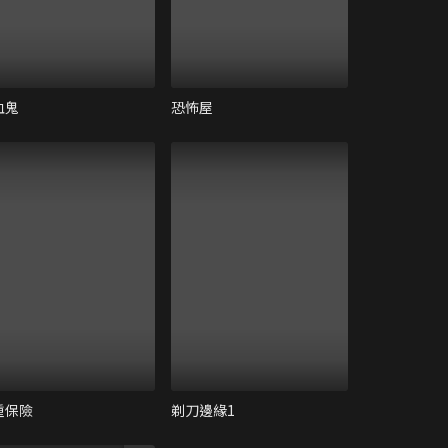
血鬼
恐怖屋
重保險
剃刀邊緣1