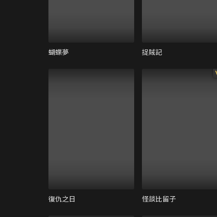
蝴蝶夢
捉賊記
復仇之日
怪談比留子