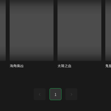
海角擒凶
太陽之血
鬼
1