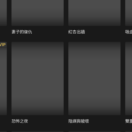
妻子的復仇
紅杏出牆
吸
VIP
恐怖之夜
陰謀與破壞
雙