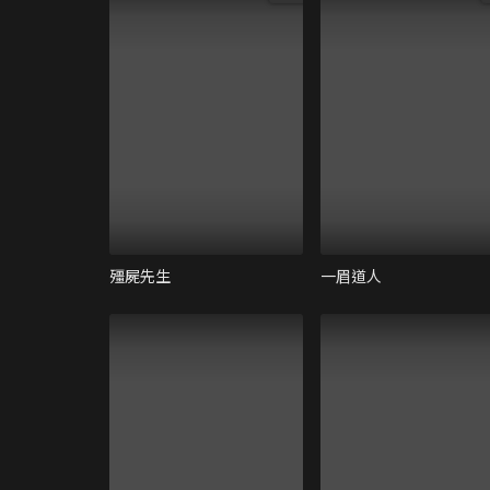
殭屍先生
一眉道人