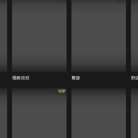
殭屍叔叔
驚變
野
VIP