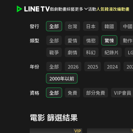
戲劇
動畫
綜藝
更多
活動
人氣韓漫改編動畫
LINE TV - 電影
發行
全部
台灣
日本
韓國
中國
類型
全部
愛情
情慾
驚悚
動作
戰爭
劇情
科幻
紀錄片
L
年份
全部
2026
2025
2024
20
2000年以前
資格
全部
免費
部分免費
VIP會員
電影
篩選結果
VIP