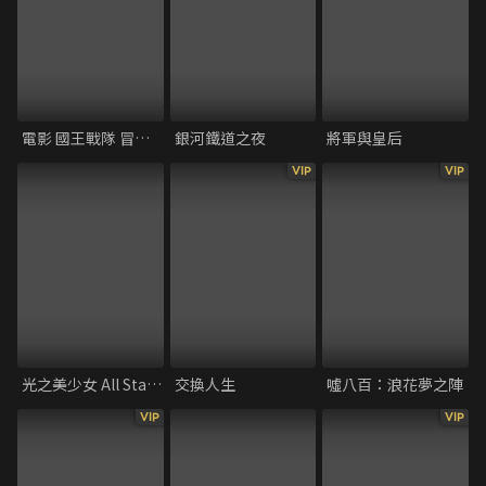
電影 國王戰隊 冒險王國
銀河鐵道之夜
將軍與皇后
VIP
VIP
光之美少女 All Stars F
交換人生
噓八百：浪花夢之陣
VIP
VIP