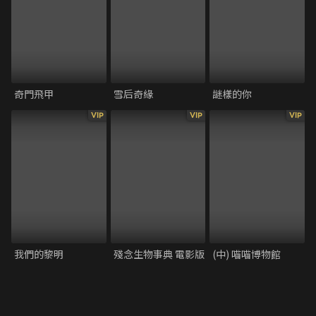
奇門飛甲
雪后奇緣
謎樣的你
VIP
VIP
VIP
我們的黎明
殘念生物事典 電影版
(中) 喵喵博物館