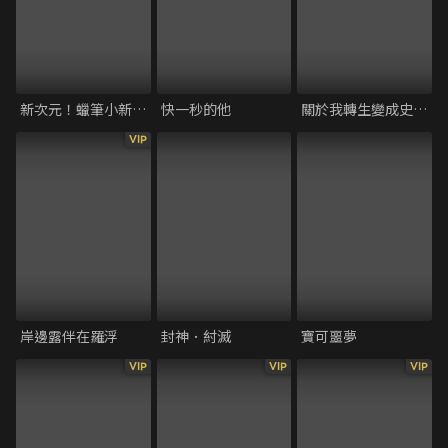
新次元！蠟筆小新電影超能力大決戰～飛吧！手卷壽司～
快一秒的他
關於我轉生變成史萊姆這檔事 劇場版 紅蓮之絆篇
VIP
岸邊露伴在羅浮
封神．紂滅
寶可噩夢
VIP
VIP
VIP