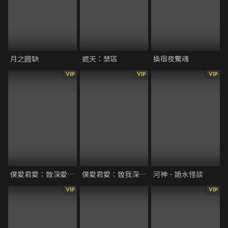
月之圓缺
遮天：禁區
換宿夜驚魂
VIP
VIP
VIP
僕愛君愛：致深愛妳的那個我
僕愛君愛：致我深愛的每個妳
河神．詭水怪談
VIP
VIP