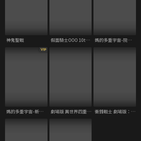
神鬼聖戰
假面騎士OOO 10th 復活的核心硬幣
媽的多重宇宙-院線版
VIP
媽的多重宇宙-新譯版
劇場版 異世界四重奏 ～Another World～
衝鋒戰士 劇場版：翁法洛斯島的秘密