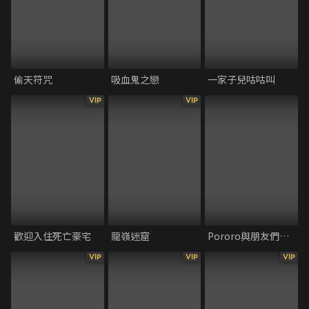
偷天符咒
吸血鬼之戀
一家子兒咕咕叫
VIP
VIP
歡迎入住死亡豪宅
龍嶺迷窟
Pororo與朋友們：病毒剋星
VIP
VIP
VIP