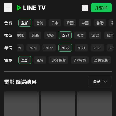
升級VIP
LINE TV - 電影
發行
全部
台灣
日本
韓國
中國
香港
泰
類型
勵志
犯罪
靈異
懸疑
奇幻
影展
家庭
職場
年份
026
2025
2024
2023
2022
2021
2020
201
資格
全部
免費
部分免費
VIP會員
全集兌換
電影
篩選結果
最新