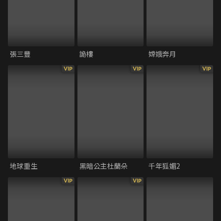
張三豐
詭樓
嫦娥奔月
VIP
VIP
VIP
地球重生
黑暗公主杜蘭朵
千年狐媚2
VIP
VIP