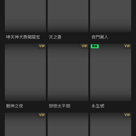
哮天神犬勇闖龍宮
天之書
奇門異人
VIP
VIP
VIP
獨家
魍神之夜
戀戀太平間
永生號
VIP
VIP