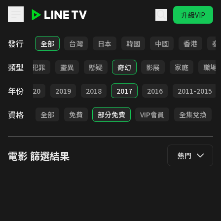
升級VIP
LINE TV - 電影
發行
全部
台灣
日本
韓國
中國
香港
泰
類型
勵志
犯罪
靈異
懸疑
奇幻
影展
家庭
職場
年份
021
2020
2019
2018
2017
2016
2011-2015
資格
全部
免費
部分免費
VIP會員
全集兌換
電影
篩選結果
熱門