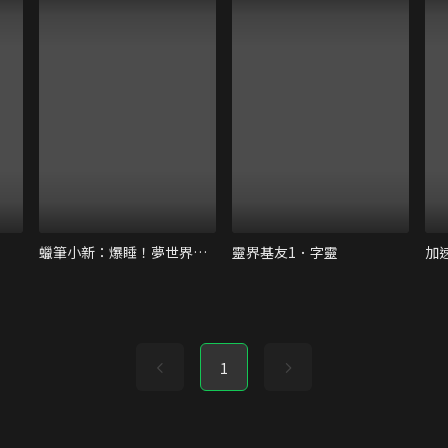
蠟筆小新：爆睡！夢世界大作戰！
靈界基友1．字靈
1