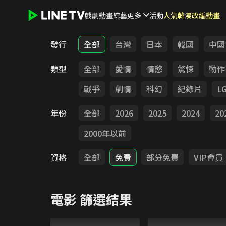
戲劇
動畫
綜藝
更多
活動
人氣韓漫改編動畫
LINE TV - 電影
發行
全部
台灣
日本
韓國
中國
類型
全部
愛情
情慾
驚悚
動作
戰爭
劇情
科幻
紀錄片
L
年份
全部
2026
2025
2024
20
2000年以前
資格
全部
免費
部分免費
VIP會員
電影
篩選結果