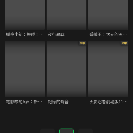
蠟筆小新：爆睡！夢世界大作戰！
夜行異戰
遊戲王：次元的黑暗面
VIP
VIP
電影哆啦A夢：新．大雄的日本誕生
記憶的聲音
火影忍者劇場版11：慕留人