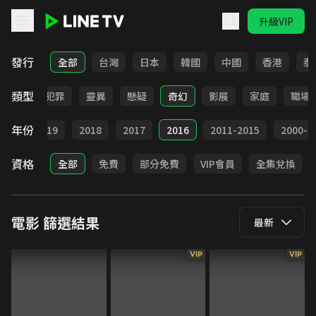
升級VIP
LINE TV - 電影
發行
全部
台灣
日本
韓國
中國
香港
泰
類型
勵志
犯罪
靈異
懸疑
奇幻
影展
家庭
職場
年份
020
2019
2018
2017
2016
2011-2015
2000-2
資格
全部
免費
部分免費
VIP會員
全集兌換
電影
篩選結果
最新
VIP
VIP