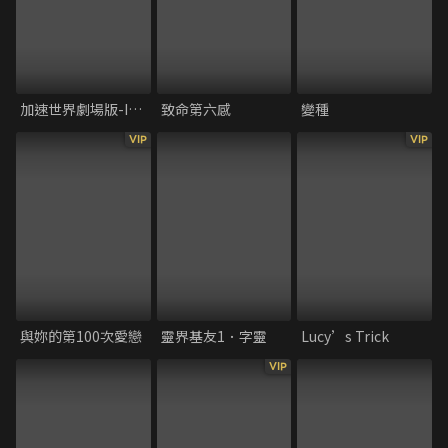
加速世界劇場版-INFINITE∞ BURST
致命第六感
變種
VIP
VIP
與妳的第100次愛戀
靈界基友1．字靈
Lucy’s Trick
VIP