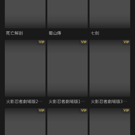
死亡解剖
蜀山傳
七劍
VIP
VIP
VIP
火影忍者劇場版2：大激突！幻之地庭遺跡
火影忍者劇場版1：大活劇！雪姬忍法帖！！
火影忍者劇場版3：大興奮！新月島之動物大騷動
VIP
VIP
VIP