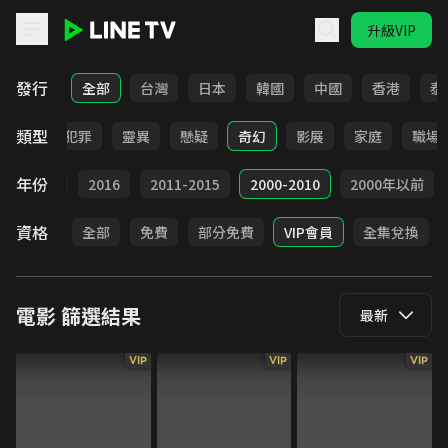
升級VIP
LINE TV - 電影
發行
全部
台灣
日本
韓國
中國
香港
泰
類型
勵志
犯罪
靈異
懸疑
奇幻
影展
家庭
職場
年份
2017
2016
2011-2015
2000-2010
2000年以前
資格
全部
免費
部分免費
VIP會員
全集兌換
電影
篩選結果
最新
VIP
VIP
VIP