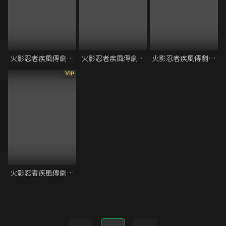
火影忍者疾風傳劇場版6：火意志的繼承者
火影忍者疾風傳劇場版5：絆
火影忍者疾風傳劇場版4：鳴人將死
VIP
火影忍者疾風傳劇場版7：失落之塔