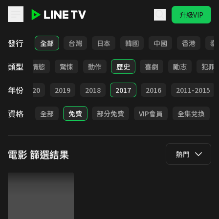
升級VIP
LINE TV - 電影
發行
全部
台灣
日本
韓國
中國
香港
泰
類型
愛情
情慾
驚悚
動作
歷史
喜劇
勵志
犯罪
年份
021
2020
2019
2018
2017
2016
2011-2015
資格
全部
免費
部分免費
VIP會員
全集兌換
電影
篩選結果
熱門