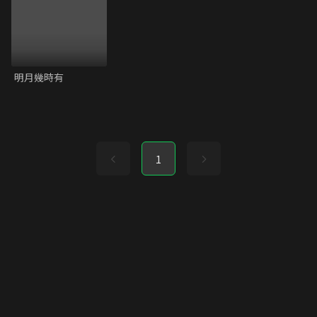
明月幾時有
1