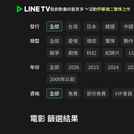
戲劇
動畫
綜藝
更多
活動
伊藤潤二驚悚之作
LINE TV - 電影
發行
全部
台灣
日本
韓國
中國
類型
全部
愛情
情慾
驚悚
動作
戰爭
劇情
科幻
紀錄片
L
年份
全部
2026
2025
2024
20
2000年以前
資格
全部
免費
部分免費
VIP會員
電影
篩選結果