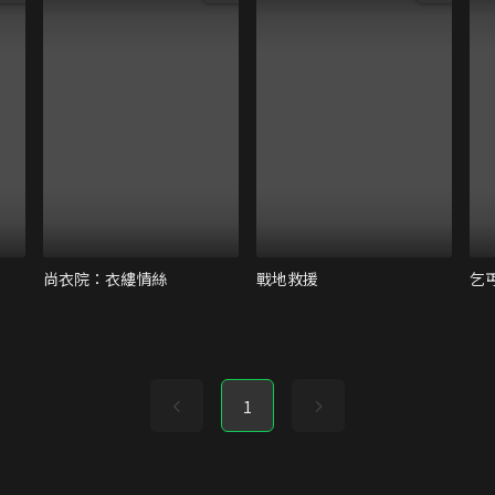
尚衣院：衣縷情絲
戰地救援
乞
1