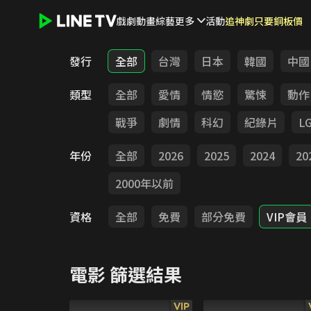
戲劇
動畫
綜藝
更多
活動
追神劇只要銅板價
LINE TV - 電影
發行
全部
台灣
日本
韓國
中國
類型
全部
愛情
情慾
驚悚
動作
戰爭
劇情
科幻
紀錄片
L
年份
全部
2026
2025
2024
20
2000年以前
資格
全部
免費
部分免費
VIP會員
電影
篩選結果
VIP