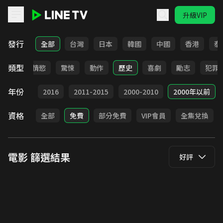
升級VIP
LINE TV - 電影
發行
全部
台灣
日本
韓國
中國
香港
泰
類型
愛情
情慾
驚悚
動作
歷史
喜劇
勵志
犯罪
年份
2017
2016
2011-2015
2000-2010
2000年以前
資格
全部
免費
部分免費
VIP會員
全集兌換
電影
篩選結果
好評