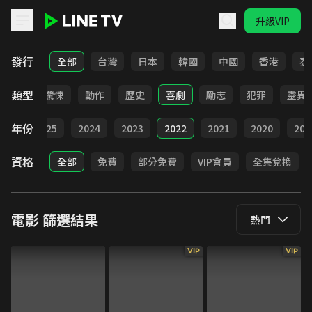
升級VIP
LINE TV - 電影
發行
全部
台灣
日本
韓國
中國
香港
泰
類型
情慾
驚悚
動作
歷史
喜劇
勵志
犯罪
靈異
年份
026
2025
2024
2023
2022
2021
2020
201
資格
全部
免費
部分免費
VIP會員
全集兌換
電影
篩選結果
熱門
VIP
VIP