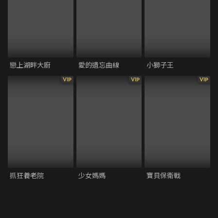
戀上湖畔大廚
愛的遺忘曲線
小獅子王
VIP
VIP
VIP
抓狂養老院
少女媽媽
寶貝保衛戰