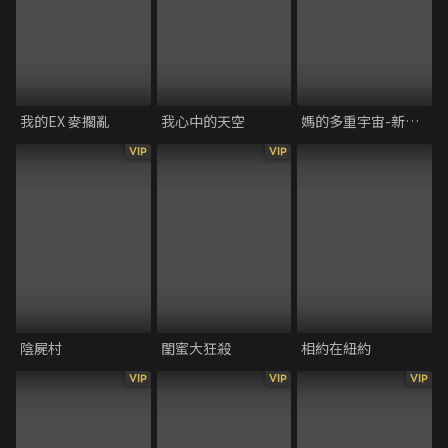
我的EX 麥擱亂
我心中的天空
媽的多重宇宙-新譯版
VIP
VIP
陰屍村
閨蜜大狂殺
相約在紐約
VIP
VIP
VIP