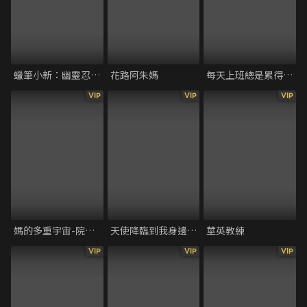
蠟筆小新：幽靈忍者珍風傳
花路阿朱媽
每天上班總是累得要死
VIP
VIP
VIP
媽的多重宇宙-院線版
天使降臨到我身邊！珍貴的朋友
莖英教練
VIP
VIP
VIP