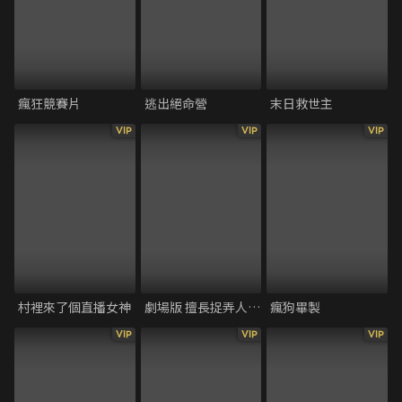
瘋狂競賽片
逃出絕命營
末日救世主
VIP
VIP
VIP
村裡來了個直播女神
劇場版 擅長捉弄人的高木同學
瘋狗畢製
VIP
VIP
VIP