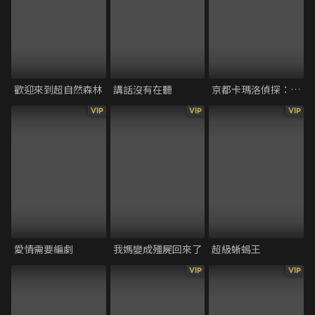
歡迎來到超自然森林
講話沒有在聽
京都卡瑪洛偵探：尋找失蹤的男人
VIP
VIP
VIP
愛情需要編劇
我媽變成殭屍回來了
超級蜥蜴王
VIP
VIP