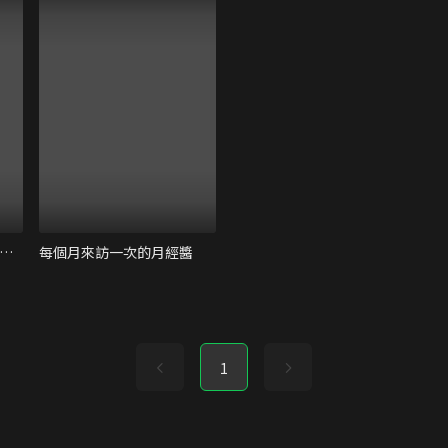
角落小夥伴電影版：魔法繪本裡的新朋友
每個月來訪一次的月經醬
1