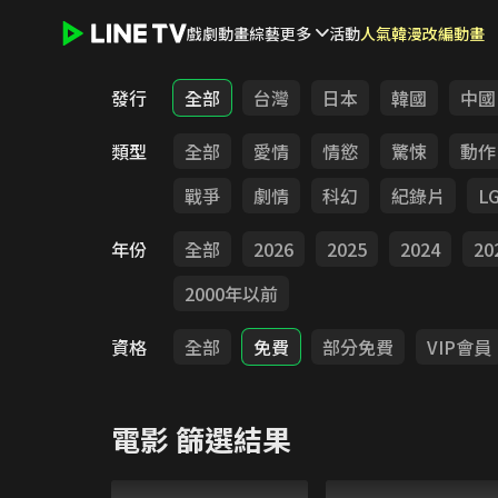
戲劇
動畫
綜藝
更多
活動
人氣韓漫改編動畫
LINE TV - 電影
發行
全部
台灣
日本
韓國
中國
類型
全部
愛情
情慾
驚悚
動作
戰爭
劇情
科幻
紀錄片
L
年份
全部
2026
2025
2024
20
2000年以前
資格
全部
免費
部分免費
VIP會員
電影
篩選結果