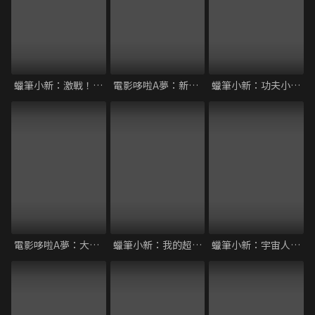
蠟筆小新：激戰！塗鴉王國與差不多四勇者
電影哆啦A夢：新大雄與鐵人兵團～振翅吧 天使們
蠟筆小新：功夫小子 拉麵大亂鬥
電影哆啦A夢：大雄與機器人王國
蠟筆小新：我的超時空新娘
蠟筆小新：宇宙人Pi力來襲！