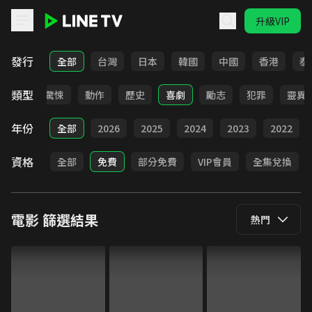
升級VIP
LINE TV - 電影
發行
全部
台灣
日本
韓國
中國
香港
泰
類型
情慾
驚悚
動作
歷史
喜劇
勵志
犯罪
靈異
年份
全部
2026
2025
2024
2023
2022
資格
全部
免費
部分免費
VIP會員
全集兌換
電影
篩選結果
熱門