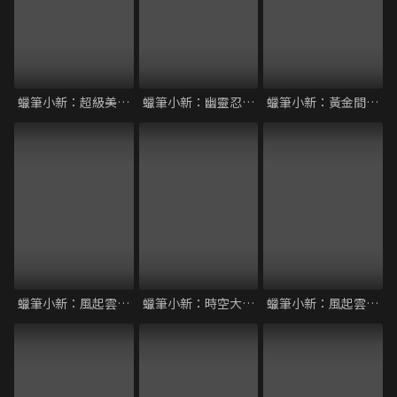
蠟筆小新：超級美味！B級美食大逃亡！！
蠟筆小新：幽靈忍者珍風傳
蠟筆小新：黃金間諜大作戰
蠟筆小新：風起雲湧！光榮燒肉之路
蠟筆小新：時空大冒險
蠟筆小新：風起雲湧！壯烈！戰國大會戰