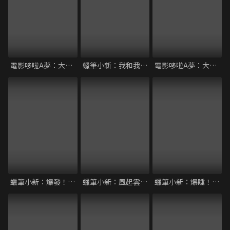
電影哆啦A夢：大雄的太陽王傳說
蠟筆小新：我和我的宇宙公主
電影哆啦A夢：大雄的貓狗時空傳
蠟筆小新：爆發！溫泉激烈大決戰
蠟筆小新：風起雲湧的金矛勇者
蠟筆小新：爆睡！夢世界大作戰！