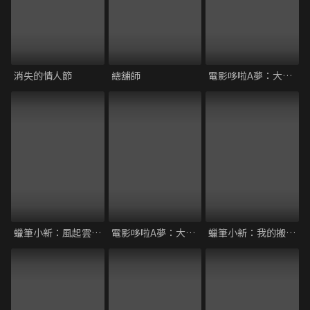
消失的情人節
總舖師
電影哆啦A夢：大雄的祕密道具博物館
蠟筆小新：風起雲湧！猛烈！大人帝國的反擊
電影哆啦A夢：大雄與奇跡之島～Animal adventure
蠟筆小新：我的搬家物語 仙人掌大襲擊！