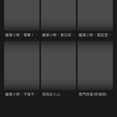
蠟筆小新：電擊！豬蹄大作戰
蠟筆小新：春日部野生王國
蠟筆小新：風起雲湧的叢林冒險
蠟筆小新：不理不理王國的秘寶
我知女人心
豪門夜宴(修復版)