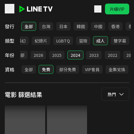
升級VIP
LINE TV - 電影
發行
全部
台灣
日本
韓國
中國
香港
泰
類型
劇情
科幻
紀錄片
LGBTQ
冒險
成人
雙字幕
年份
全部
2026
2025
2024
2023
2022
202
資格
全部
免費
部分免費
VIP會員
全集兌換
電影
篩選結果
熱門