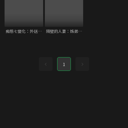
痴態七變化：外送小姐的魔性救贖
隔壁的人妻：姊弟的禁忌共犯
1