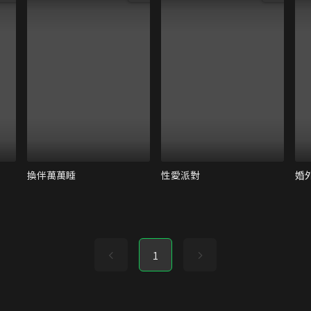
換伴萬萬睡
性愛派對
婚
1