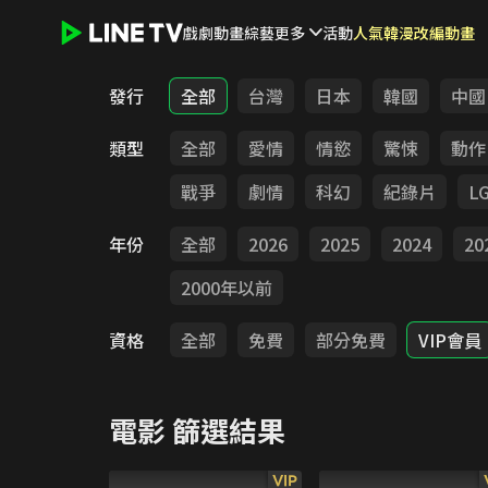
戲劇
動畫
綜藝
更多
活動
人氣韓漫改編動畫
LINE TV - 電影
發行
全部
台灣
日本
韓國
中國
類型
全部
愛情
情慾
驚悚
動作
戰爭
劇情
科幻
紀錄片
L
年份
全部
2026
2025
2024
20
2000年以前
資格
全部
免費
部分免費
VIP會員
電影
篩選結果
VIP