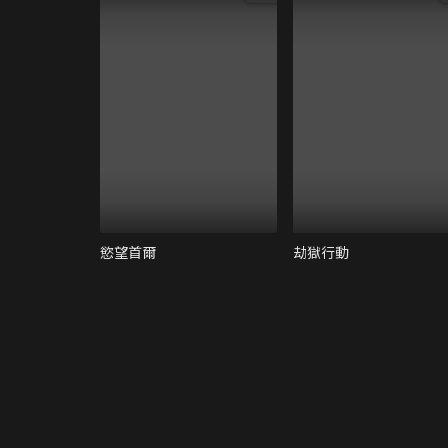
慾望首爾
劫獄行動