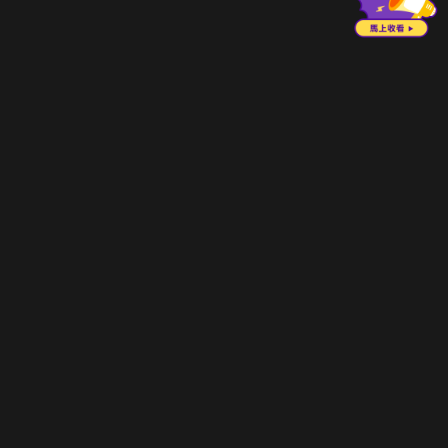
立即登入享受會員權益。
解鎖更多專屬功能，追劇更便利！
登入 / 註冊
巧克科技新媒體股份有限公司
©
2026
CHOCO Media Co. Ltd. ALL RIGHTS RESERVED.