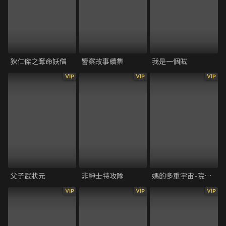
狄仁傑之奪命妖僧
警察故事續集
我是一個賊
VIP
VIP
VIP
父子武狀元
非紳士特攻隊
媽的多重宇宙-院線版
VIP
VIP
VIP