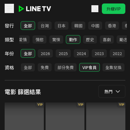
升級VIP
LINE TV - 電影
發行
全部
台灣
日本
韓國
中國
香港
泰
類型
全部
愛情
情慾
驚悚
動作
歷史
喜劇
勵志
年份
全部
2026
2025
2024
2023
2022
資格
全部
免費
部分免費
VIP會員
全集兌換
電影
篩選結果
熱門
VIP
VIP
VIP