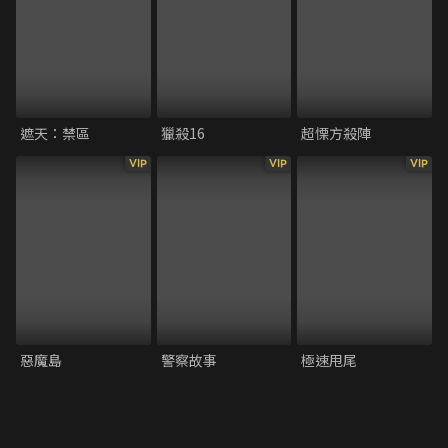
遮天：禁區
獵殺16
超慄方殺陣
VIP
VIP
VIP
惡魔島
警察故事
極速甩尾