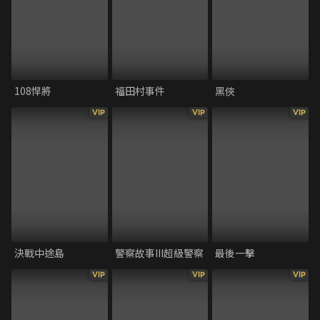
108悍將
福田村事件
黑俠
VIP
VIP
VIP
決戰中途島
警察故事III超級警察
最後一擊
VIP
VIP
VIP