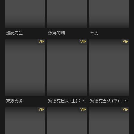
殭屍先生
燃燒的劍
七劍
VIP
VIP
VIP
東方禿鷹
賽德克巴萊 (上)：太陽旗
賽德克巴萊 (下)：彩虹橋
VIP
VIP
VIP