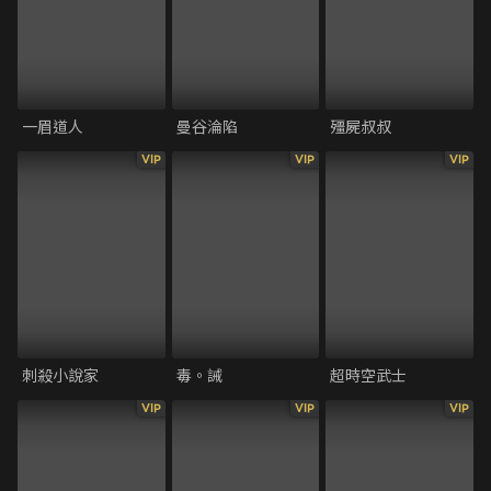
一眉道人
曼谷淪陷
殭屍叔叔
VIP
VIP
VIP
刺殺小說家
毒。誡
超時空武士
VIP
VIP
VIP