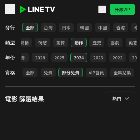
升級VIP
LINE TV - 電影
發行
全部
台灣
日本
韓國
中國
香港
泰
類型
全部
愛情
情慾
驚悚
動作
歷史
喜劇
勵志
年份
全部
2026
2025
2024
2023
2022
202
資格
全部
免費
部分免費
VIP會員
全集兌換
電影
篩選結果
熱門