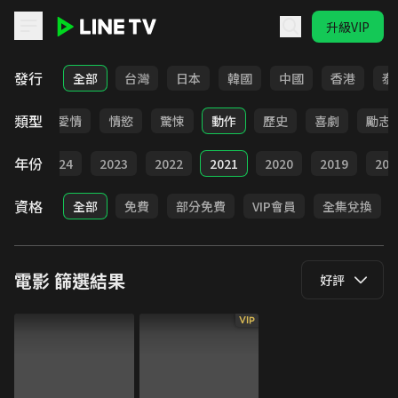
升級VIP
LINE TV - 電影
發行
全部
台灣
日本
韓國
中國
香港
泰
類型
全部
愛情
情慾
驚悚
動作
歷史
喜劇
勵志
年份
025
2024
2023
2022
2021
2020
2019
201
資格
全部
免費
部分免費
VIP會員
全集兌換
電影
篩選結果
好評
VIP