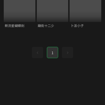
新流星蝴蝶劍
廟街十二少
卜派小子
1