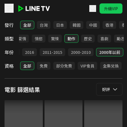
升級VIP
LINE TV - 電影
發行
全部
台灣
日本
韓國
中國
香港
泰
類型
全部
愛情
情慾
驚悚
動作
歷史
喜劇
勵志
年份
2017
2016
2011-2015
2000-2010
2000年以前
資格
全部
免費
部分免費
VIP會員
全集兌換
電影
篩選結果
好評