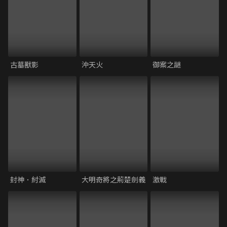
古墓獸影
沖天火
御案之謎
封神．紂滅
大明奇將之荊楚劍義
激戰