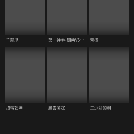
千龍爪
第一神拳-間柴VS木村 死刑執行
青檀
扭轉乾坤
風雲蕩寇
三少爺的劍