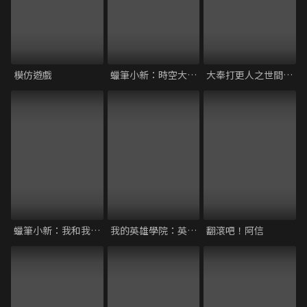
模仿遊戲
蠟筆小新：時空大冒險
大奉打更人之世間無我這般人
蠟筆小新：我和我的宇宙公主
我的英雄學院：英雄新世紀
翻滾吧！阿信