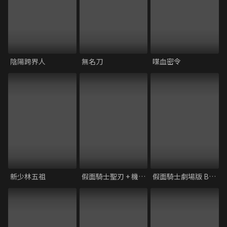
陰陽跨界人
無名刀
喋血密令
新少林五祖
假面騎士聖刃 + 機界戰隊全開者 超級英雄戰記
假面騎士劇場版 Battle Royale