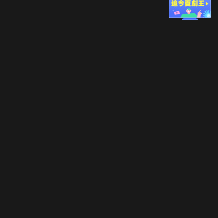
立即登入享受會員權益。
解鎖更多專屬功能，追劇更便利！
登入 / 註冊
巧克科技新媒體股份有限公司
©
2026
CHOCO Media Co. Ltd. ALL RIGHTS RESERVED.