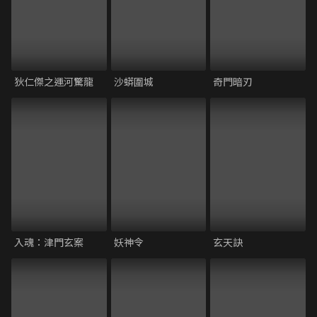
狄仁傑之運河驚龍
沙蟒圍城
奇門暗刃
入魂：津門玄案
妖神令
玄天訣