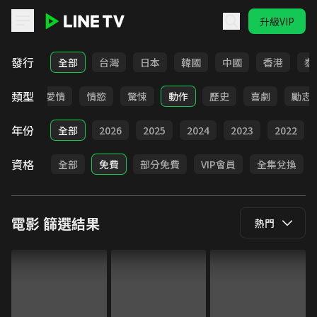
升級VIP
LINE TV - 電影
發行
全部
台灣
日本
韓國
中國
香港
泰
類型
全部
愛情
情慾
驚悚
動作
歷史
喜劇
勵志
年份
全部
2026
2025
2024
2023
2022
資格
全部
免費
部分免費
VIP會員
全集兌換
電影
篩選結果
熱門