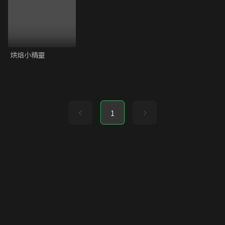
烘焙小精靈
1