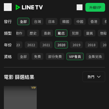
升級VIP
LINE TV - 電影
發行
全部
台灣
日本
韓國
中國
香港
泰
類型
驚悚
動作
歷史
喜劇
勵志
犯罪
靈異
懸疑
年份
024
2023
2022
2021
2020
2019
2018
201
資格
全部
免費
部分免費
VIP會員
全集兌換
電影
篩選結果
熱門
VIP