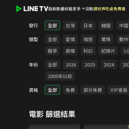
戲劇
動畫
綜藝
更多
活動
請世界吃桌免費看
LINE TV - 電影
發行
全部
台灣
日本
韓國
中國
類型
全部
愛情
情慾
驚悚
動作
戰爭
劇情
科幻
紀錄片
L
年份
全部
2026
2025
2024
20
2000年以前
資格
全部
免費
部分免費
VIP會員
電影
篩選結果