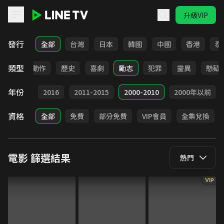
升級VIP
LINE TV - 電影
發行
全部
台灣
日本
韓國
中國
香港
泰
類型
驚悚
動作
歷史
喜劇
勵志
犯罪
靈異
懸疑
年份
2017
2016
2011-2015
2000-2010
2000年以前
資格
全部
免費
部分免費
VIP會員
全集兌換
電影
篩選結果
熱門
VIP