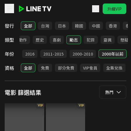
升級VIP
LINE TV - 電影
發行
全部
台灣
日本
韓國
中國
香港
泰
類型
驚悚
動作
歷史
喜劇
勵志
犯罪
靈異
懸疑
年份
2017
2016
2011-2015
2000-2010
2000年以前
資格
全部
免費
部分免費
VIP會員
全集兌換
電影
篩選結果
熱門
VIP
VIP