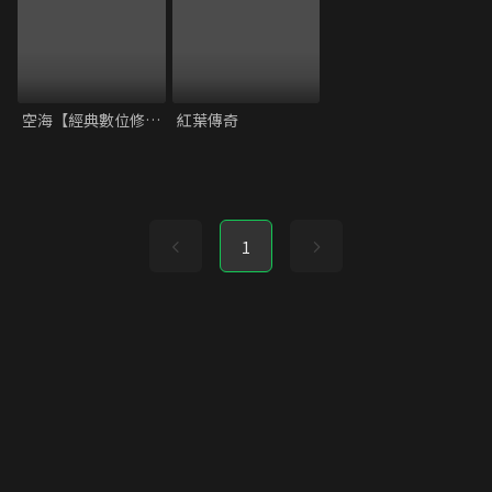
空海【經典數位修復】
紅葉傳奇
1