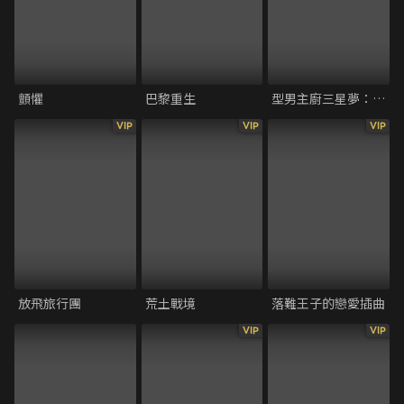
顫懼
巴黎重生
型男主廚三星夢：巴黎篇
VIP
VIP
VIP
放飛旅行團
荒土戰境
落難王子的戀愛插曲
VIP
VIP