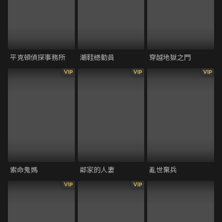
平克頓偵探事務所
潮鞋總動員
穿越地獄之門
VIP
VIP
VIP
索命鬼媽
鄰家的人妻
亂世棄兵
VIP
VIP