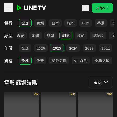
升級VIP
LINE TV - 電影
發行
全部
台灣
日本
韓國
中國
香港
泰
類型
職場
青春
動畫
戰爭
劇情
科幻
紀錄片
LG
年份
全部
2026
2025
2024
2023
2022
資格
全部
免費
部分免費
VIP會員
全集兌換
電影
篩選結果
最新
VIP
VIP
VIP