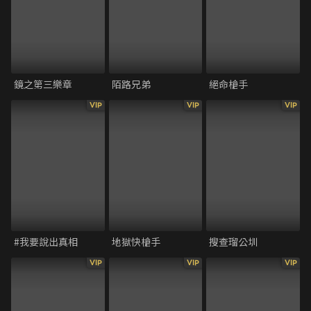
鏡之第三樂章
陌路兄弟
絕命槍手
VIP
VIP
VIP
#我要說出真相
地獄快槍手
搜查瑠公圳
VIP
VIP
VIP