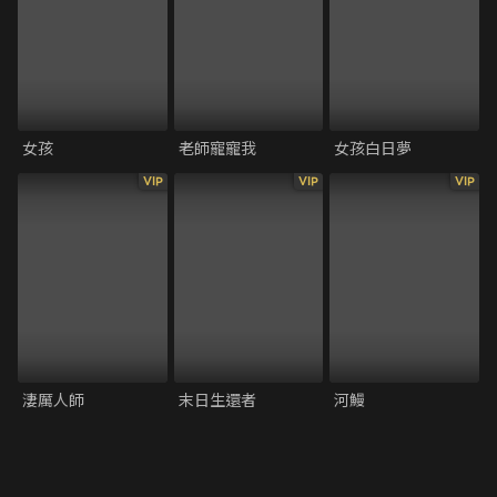
女孩
老師寵寵我
女孩白日夢
VIP
VIP
VIP
淒厲人師
末日生還者
河鰻