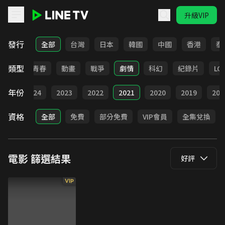
升級VIP
LINE TV - 電影
發行
全部
台灣
日本
韓國
中國
香港
泰
類型
職場
青春
動畫
戰爭
劇情
科幻
紀錄片
LG
年份
025
2024
2023
2022
2021
2020
2019
201
資格
全部
免費
部分免費
VIP會員
全集兌換
電影
篩選結果
好評
VIP