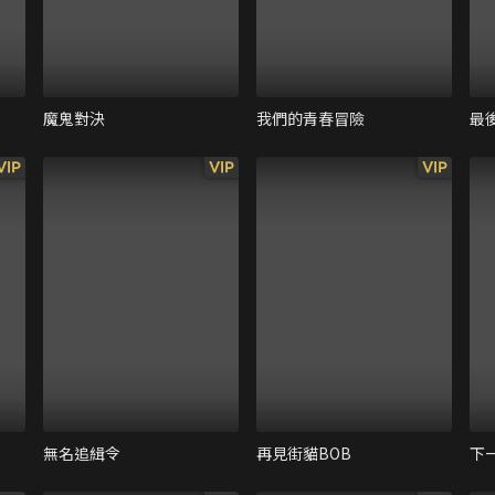
魔鬼對決
我們的青春冒險
最
VIP
VIP
VIP
無名追緝令
再見街貓BOB
下