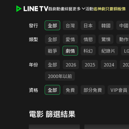
戲劇
動畫
綜藝
更多
活動
追神劇只要銅板價
LINE TV - 電影
發行
全部
台灣
日本
韓國
中國
類型
全部
愛情
情慾
驚悚
動作
戰爭
劇情
科幻
紀錄片
L
年份
全部
2026
2025
2024
20
2000年以前
資格
全部
免費
部分免費
VIP會員
電影
篩選結果