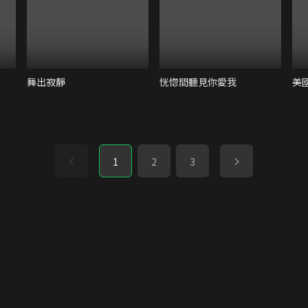
舞出寂靜
恍惚間聽見你愛我
美
1
2
3