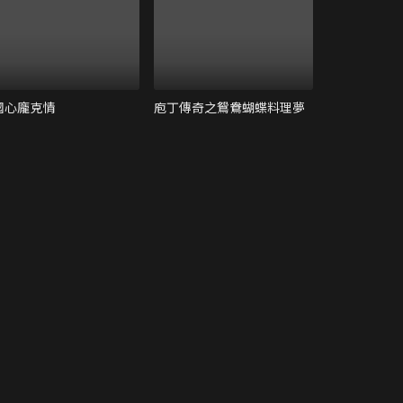
國心龐克情
庖丁傳奇之鴛鴦蝴蝶料理夢