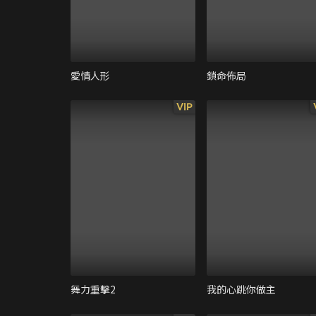
愛情人形
鎖命佈局
VIP
舞力重擊2
我的心跳你做主