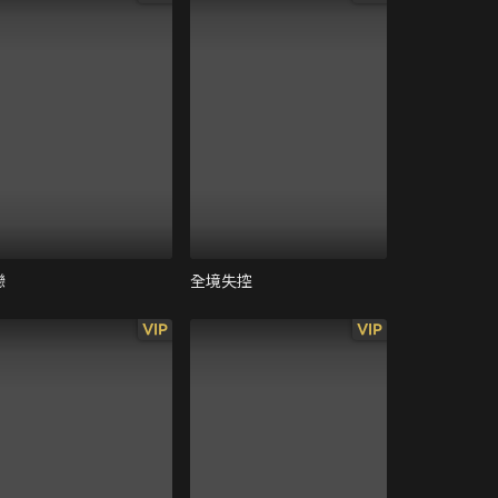
戀
全境失控
VIP
VIP