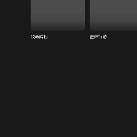
致命誘拐
監諜行動