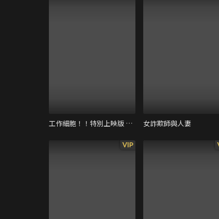
工作細胞！！特別上映版 強「菌」來襲！人體腸道大騷動！
女詐欺師與人妻
VIP