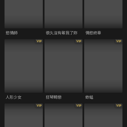
慾情師
很久沒有敬我了妳
情慾終章
VIP
VIP
VIP
人形少女
狂琴畸戀
蚱蜢
VIP
VIP
VIP