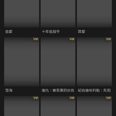
追愛
十年追殺令
罪愛
VIP
VIP
VIP
雪海
復仇：被丟棄的米佐
紀伯倫哈利勒：先知
VIP
VIP
VIP