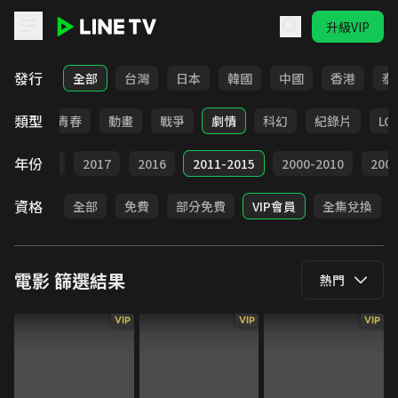
升級VIP
LINE TV - 電影
發行
全部
台灣
日本
韓國
中國
香港
泰
類型
職場
青春
動畫
戰爭
劇情
科幻
紀錄片
LG
年份
9
2018
2017
2016
2011-2015
2000-2010
20
資格
全部
免費
部分免費
VIP會員
全集兌換
電影
篩選結果
熱門
VIP
VIP
VIP