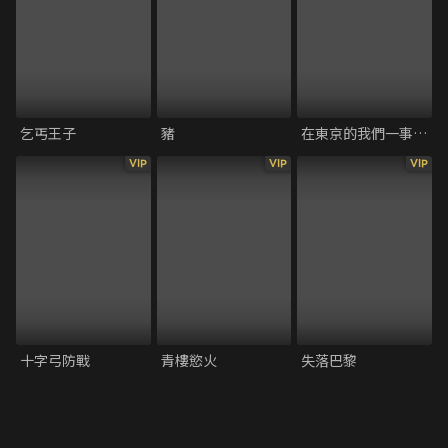
乞丐王子
豬
在東京的我們一事無成
VIP
VIP
VIP
十字弓防戰
青樓慾火
失落巴黎