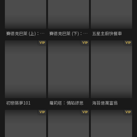
賽德克巴萊 (上)：太陽旗
賽德克巴萊 (下)：彩虹橋
五星主廚快餐車
VIP
VIP
VIP
初戀築夢101
蘿莉塔：情陷謬思
海苔億萬富翁
VIP
VIP
VIP