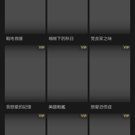
戰地救援
楊樹下的秋日
党良家之味
VIP
VIP
VIP
我戀愛的記憶
美國戰艦
戀愛恐慌症
VIP
VIP
VIP