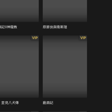
鼎記II神龍教
原振俠與衛斯理
VIP
VIP
．里見八犬傳
鹿鼎記