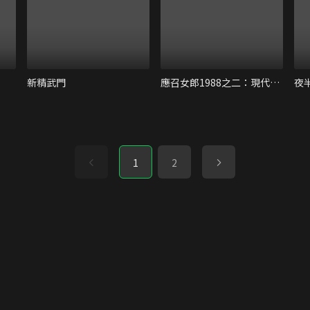
新精武門
應召女郎1988之二：現代應召女郎
夜
1
2