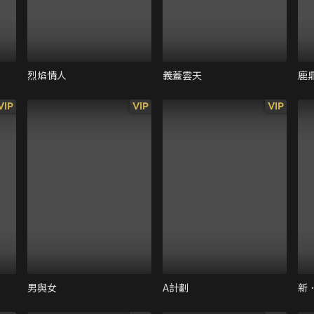
烈焰情人
義蓋雲天
鹿
VIP
VIP
VIP
男與女
A計劃
新