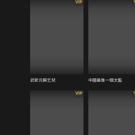
VIP
武狀元蘇乞兒
中國最後一個太監
VIP