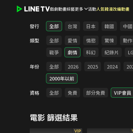
戲劇
動畫
綜藝
更多
活動
人氣韓漫改編動畫
LINE TV - 電影
發行
全部
台灣
日本
韓國
中國
類型
全部
愛情
情慾
驚悚
動作
戰爭
劇情
科幻
紀錄片
L
年份
全部
2026
2025
2024
20
2000年以前
資格
全部
免費
部分免費
VIP會員
電影
篩選結果
VIP