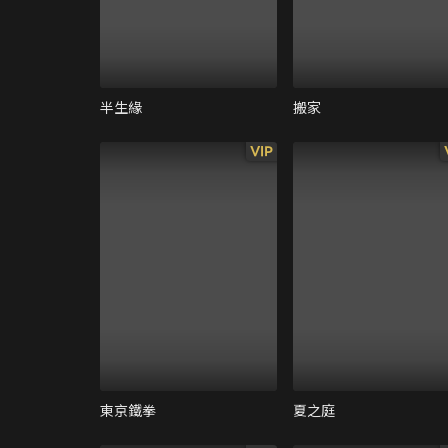
半生緣
搬家
VIP
東京鐵拳
夏之庭