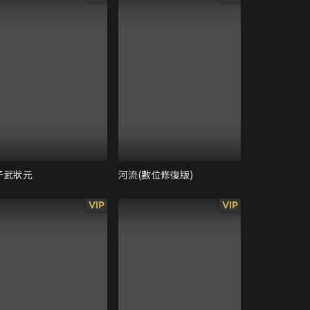
子武狀元
河流(數位修復版)
VIP
VIP