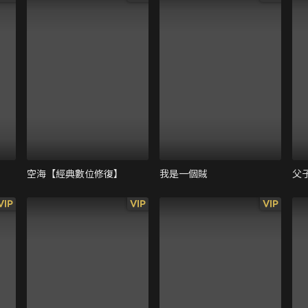
空海【經典數位修復】
我是一個賊
父
VIP
VIP
VIP