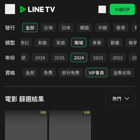
升級VIP
LINE TV - 電影
發行
全部
台灣
日本
韓國
中國
香港
泰
類型
懸疑
奇幻
影展
家庭
職場
青春
動畫
戰爭
年份
全部
2026
2025
2024
2023
2022
202
資格
全部
免費
部分免費
VIP會員
全集兌換
電影
篩選結果
熱門
VIP
VIP