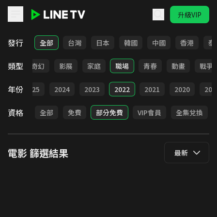
升級VIP
LINE TV - 電影
發行
全部
台灣
日本
韓國
中國
香港
泰
類型
懸疑
奇幻
影展
家庭
職場
青春
動畫
戰爭
年份
026
2025
2024
2023
2022
2021
2020
201
資格
全部
免費
部分免費
VIP會員
全集兌換
電影
篩選結果
最新