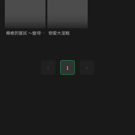
療癒的嘗試 ～變得愛自己的方法
戀愛大混戰
1