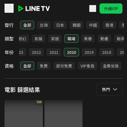
升級VIP
LINE TV - 電影
發行
全部
台灣
日本
韓國
中國
香港
泰
類型
懸疑
奇幻
影展
家庭
職場
青春
動畫
戰爭
年份
024
2023
2022
2021
2020
2019
2018
201
資格
全部
免費
部分免費
VIP會員
全集兌換
電影
篩選結果
熱門
VIP