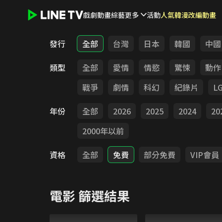
戲劇
動畫
綜藝
更多
活動
人氣韓漫改編動畫
LINE TV - 電影
發行
全部
台灣
日本
韓國
中國
類型
全部
愛情
情慾
驚悚
動作
戰爭
劇情
科幻
紀錄片
L
年份
全部
2026
2025
2024
20
2000年以前
資格
全部
免費
部分免費
VIP會員
電影
篩選結果