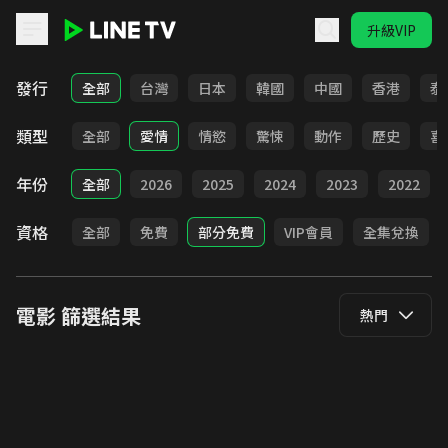
升級VIP
LINE TV - 電影
發行
全部
台灣
日本
韓國
中國
香港
泰
類型
全部
愛情
情慾
驚悚
動作
歷史
喜
年份
全部
2026
2025
2024
2023
2022
資格
全部
免費
部分免費
VIP會員
全集兌換
電影
篩選結果
熱門