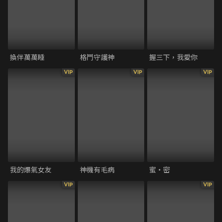
換伴萬萬睡
格鬥守護神
握三下，我愛你
VIP
VIP
VIP
我的爆氣女友
神機有毛病
蜜‧密
VIP
VIP