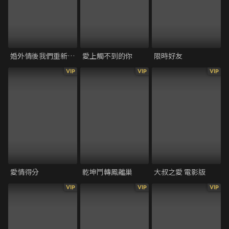
婚外情後我們重新戀愛了
愛上觸不到的你
限時好友
VIP
VIP
VIP
愛情得分
乾坤鬥轉鳳離巢
大叔之愛 電影版
VIP
VIP
VIP