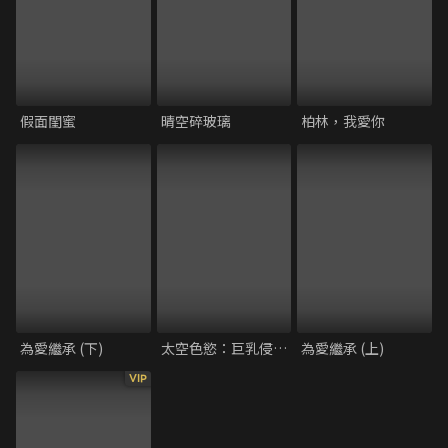
假面閨蜜
晴空碎玻璃
柏林，我愛你
為愛繼承 (下)
太空色慾：巨乳侵略者
為愛繼承 (上)
VIP