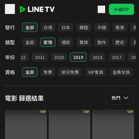
升級VIP
LINE TV - 電影
發行
全部
台灣
日本
韓國
中國
香港
泰
類型
全部
愛情
情慾
驚悚
動作
歷史
喜
年份
023
2022
2021
2020
2019
2018
2017
201
資格
全部
免費
部分免費
VIP會員
全集兌換
電影
篩選結果
熱門
VIP
VIP
VIP