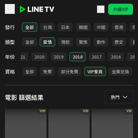
升級VIP
LINE TV - 電影
發行
全部
台灣
日本
韓國
中國
香港
泰
類型
全部
愛情
情慾
驚悚
動作
歷史
喜
年份
022
2021
2020
2019
2018
2017
2016
201
資格
全部
免費
部分免費
VIP會員
全集兌換
電影
篩選結果
熱門
VIP
VIP
VIP