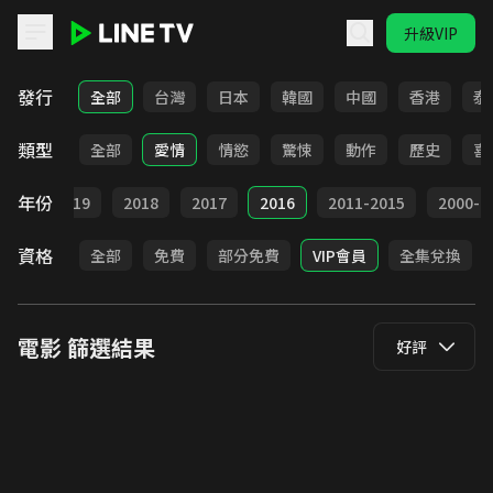
升級VIP
LINE TV - 電影
發行
全部
台灣
日本
韓國
中國
香港
泰
類型
全部
愛情
情慾
驚悚
動作
歷史
喜
年份
020
2019
2018
2017
2016
2011-2015
2000-2
資格
全部
免費
部分免費
VIP會員
全集兌換
電影
篩選結果
好評