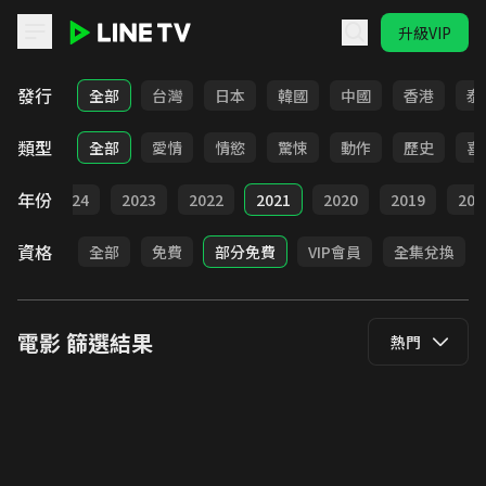
升級VIP
LINE TV - 電影
發行
全部
台灣
日本
韓國
中國
香港
泰
類型
全部
愛情
情慾
驚悚
動作
歷史
喜
年份
025
2024
2023
2022
2021
2020
2019
201
資格
全部
免費
部分免費
VIP會員
全集兌換
電影
篩選結果
熱門