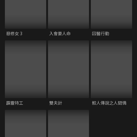
惡修女 3
入會要人命
囚醫行動
霹靂特工
雙夫計
鮫人傳說之人間情