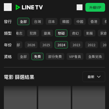
升級VIP
LINE TV - 電影
發行
全部
台灣
日本
韓國
中國
香港
泰
類型
喜劇
勵志
犯罪
靈異
懸疑
奇幻
影展
家庭
年份
全部
2026
2025
2024
2023
2022
202
資格
全部
免費
部分免費
VIP會員
全集兌換
電影
篩選結果
最新