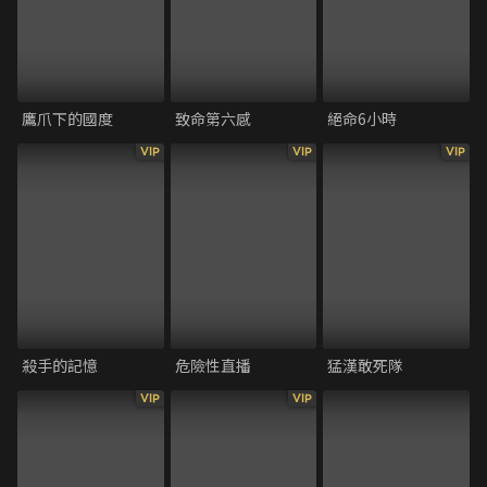
鷹爪下的國度
致命第六感
絕命6小時
VIP
VIP
VIP
殺手的記憶
危險性直播
猛漢敢死隊
VIP
VIP