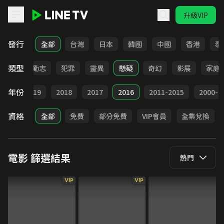
升級VIP
LINE TV - 電影
發行
全部
台灣
日本
韓國
中國
香港
泰
類型
喜劇
勵志
犯罪
靈異
懸疑
奇幻
影展
家庭
年份
020
2019
2018
2017
2016
2011-2015
2000-2
資格
全部
免費
部分免費
VIP會員
全集兌換
電影
篩選結果
熱門
VIP
VIP