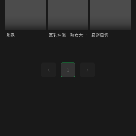
鬼寐
巨乳名湯：熟女大盛宴
竊盜風雲
1