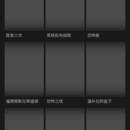
理查三世
莫格街兇殺案
恐怖屋
福爾摩斯在華盛頓
恐怖之夜
潘朵拉的盒子