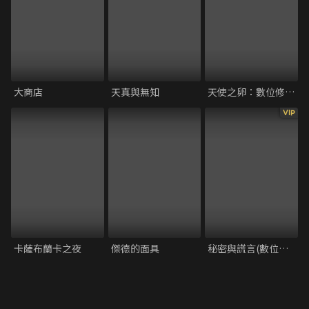
大商店
天真與無知
天使之卵：數位修復版
VIP
卡薩布蘭卡之夜
傑德的面具
秘密與謊言(數位修復版)