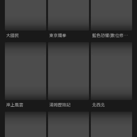
大國民
東京鐵拳
藍色恐懼(數位修復版)
岸上風雲
湯姆歷險記
北西北