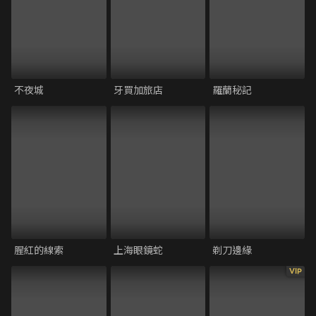
不夜城
牙買加旅店
羅蘭秘記
腥紅的線索
上海眼鏡蛇
剃刀邊緣
VIP