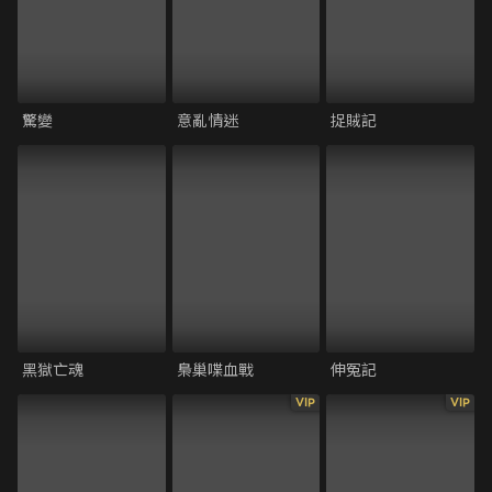
驚變
意亂情迷
捉賊記
黑獄亡魂
梟巢喋血戰
伸冤記
VIP
VIP