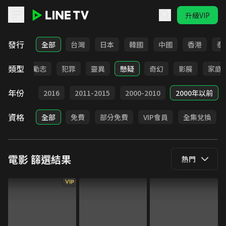
升級VIP
LINE TV - 電影
發行
全部
台灣
日本
韓國
中國
香港
泰
類型
喜劇
勵志
犯罪
靈異
懸疑
奇幻
影展
家庭
年份
2017
2016
2011-2015
2000-2010
2000年以前
資格
全部
免費
部分免費
VIP會員
全集兌換
電影
篩選結果
熱門
VIP